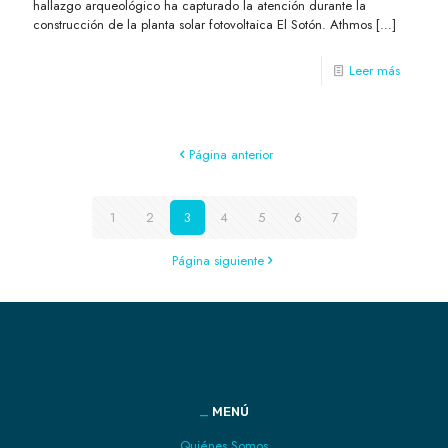
hallazgo arqueológico ha capturado la atención durante la
construcción de la planta solar fotovoltaica El Sotón. Athmos
[…]
Leer más
Página anterior
1
2
3
4
5
6
7
Página siguiente
_
MENÚ
Quiénes Somos