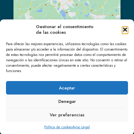
Gestionar el consentimiento
de las cookies
LinkedIn
Para ofrecer las mejores experiencias, utilizamos tecnologías como las cookies
para almacenar y/o acceder a la información del dispositivo. El consentimiento
de estas tecnologías nos permitirá procesar datos como el comportamiento de
navegación o las identificaciones únicas en este sitio. No consentir o retirar el
consentimiento, puede afectar negativamente a ciertas características y
funciones.
Aceptar
© 2025 ATHMOS. Todos los derechos reservados. Web
Denegar
realizada por
Melocotón Audiovisual
Aviso Legal
Política de cookies (UE)
Ver preferencias
Política de cookies
Aviso Legal