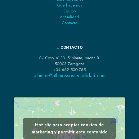
Qué hacemos
Equipo
Actualidad
Contacto
_
CONTACTO
C/ Coso, nº 33. 5ª planta, puerta B.
50003 Zaragoza
+34 662 500 765
athmos@athmossostenibilidad.com
Haz clic para aceptar cookies de
marketing y permitir este contenido