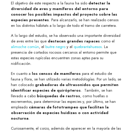
El objetivo de este respecto a la fauna ha sido
detectar la
diversidad de aves y mamíferos del entorno para
conocer los posibles impactos del proyecto sobre las
especies presentes
. Para alcanzarlo, se han realizado censos
en los distintos hábitats a lo largo de todo el tramo de carretera.
A lo largo del estudio, se ha observado una importante diversidad
de aves entre las que
destacan grandes rapaces
como el
alimoche común
, el
buitre negro
y el
quebrantahuesos
. La
presencia de cortados rocosos cercanos al entorno permite que
estas especies rupícolas encuentren zonas aptas para su
nidificación.
En cuanto a
los censos de mamíferos
para el estudio de
fauna y flora, se han utilizado varias metodologías. Por un lado, se
han colocado
grabadoras de ultrasonidos que permiten
identificar especies de quirópteros
. También, se han
llevado a cabo
búsquedas de rastros
, como huellas o
excrementos, para determinar las especies y, por último, se han
empleado
cámaras de fototrampeo que facilitan la
observación de especies huidizas o con actividad
nocturna
.
Curiosamente, el corzo, además de aparecer en la mayoría de las