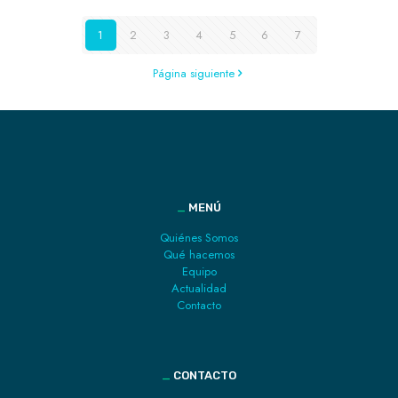
1
2
3
4
5
6
7
Página siguiente
_
MENÚ
Quiénes Somos
Qué hacemos
Equipo
Actualidad
Contacto
_
CONTACTO