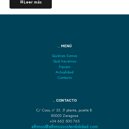
Leer más
_
MENÚ
Quiénes Somos
Qué hacemos
Equipo
Actualidad
Contacto
_
CONTACTO
C/ Coso, nº 33. 5ª planta, puerta B.
50003 Zaragoza
+34 662 500 765
athmos@athmossostenibilidad.com