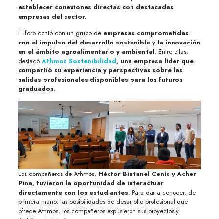
establecer conexiones directas con destacadas
empresas del sector.
El foro contó con un grupo de
empresas comprometidas
con el impulso del desarrollo sostenible y la innovación
en el ámbito agroalimentario y ambiental
. Entre ellas,
destacó
Athmos Sostenibilidad
, una empresa líder que
compartió su experiencia y perspectivas sobre las
salidas profesionales disponibles para los futuros
graduados
.
Los compañeros de Athmos,
Héctor Bintanel Cenís y Acher
Pina, tuvieron la oportunidad de interactuar
directamente con los estudiantes
. Para dar a conocer, de
primera mano, las posibilidades de desarrollo profesional que
ofrece Athmos, los compañeros expusieron sus proyectos y