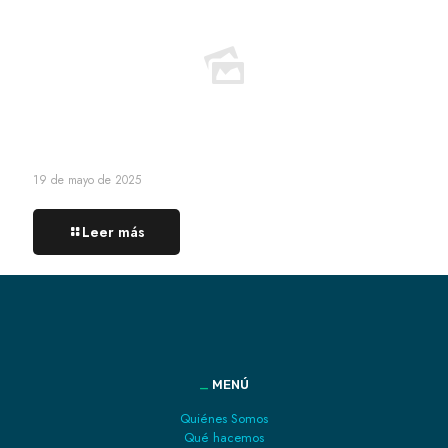
19 de mayo de 2025
Leer más
_
MENÚ
Quiénes Somos
Qué hacemos